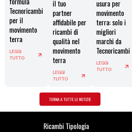
formula
usura per
il tuo
Tecnoricambi
movimento
partner
per il
terra: solo i
affidabile per
movimento
migliori
ricambi di
terra
marchi da
qualità nel
Tecnoricambi
movimento
LEGGI
terra
TUTTO
LEGGI
TUTTO
LEGGI
TUTTO
TORNA A TUTTE LE NOTIZIE
Ricambi Tipologia