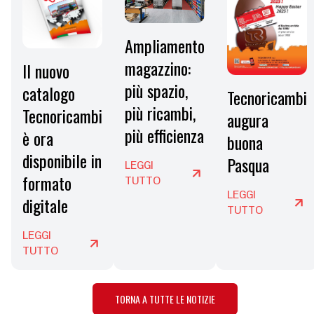
Ampliamento
magazzino:
Il nuovo
più spazio,
catalogo
Tecnoricambi
più ricambi,
Tecnoricambi
augura
più efficienza
è ora
buona
disponibile in
Pasqua
LEGGI
formato
TUTTO
LEGGI
digitale
TUTTO
LEGGI
TUTTO
TORNA A TUTTE LE NOTIZIE