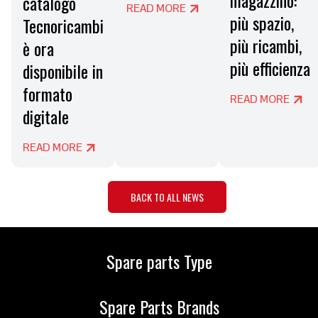
magazzino:
catalogo
READ MORE
più spazio,
Tecnoricambi
più ricambi,
è ora
più efficienza
disponibile in
formato
READ MORE
digitale
READ MORE
BACK TO ALL NEWS
Spare parts Type
Spare Parts Brands